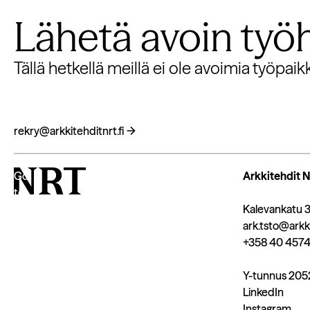
Lähetä avoin ty
Tällä hetkellä meillä ei ole avoimia työpaik
rekry@arkkitehditnrt.fi
rekry@arkkitehditnrt.fi
Go
Arkkitehdit 
to
homepage
Kalevankatu 3
ark.tsto@arkki
+358 40 4574
Y-tunnus 20
LinkedIn
Instagram