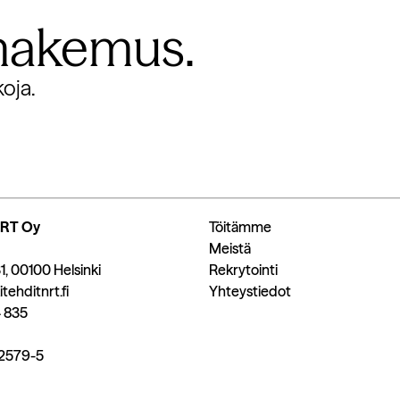
öhakemus.
koja.
NRT Oy
Töitämme
Meistä
1, 00100 Helsinki
Rekrytointi
tehditnrt.fi
Yhteystiedot
 835
52579-5