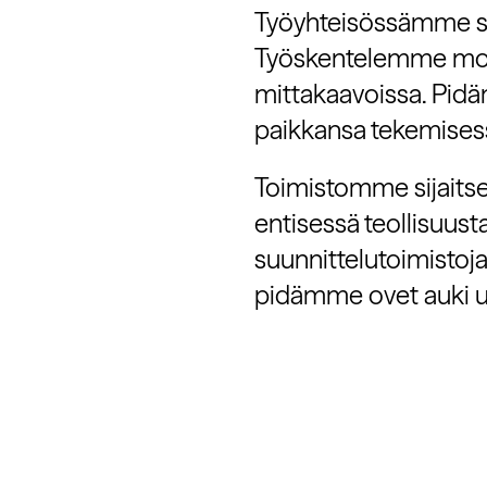
Työyhteisössämme saa
Työskentelemme moni
mittakaavoissa. Pidäm
paikkansa tekemises
Toimistomme sijaits
entisessä teollisuust
suunnittelutoimistoj
pidämme ovet auki uusi