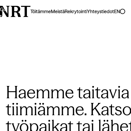
Go
Töitämme
Meistä
Rekrytointi
Yhteystiedot
EN
to
homepage
Haemme taitavia 
tiimiämme. Kats
työpaikat tai lähe