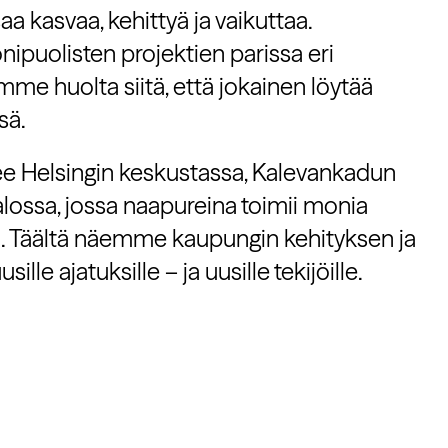
 kasvaa, kehittyä ja vaikuttaa.
puolisten projektien parissa eri
me huolta siitä, että jokainen löytää
sä.
ee Helsingin keskustassa, Kalevankadun
alossa, jossa naapureina toimii monia
a. Täältä näemme kaupungin kehityksen ja
lle ajatuksille – ja uusille tekijöille.