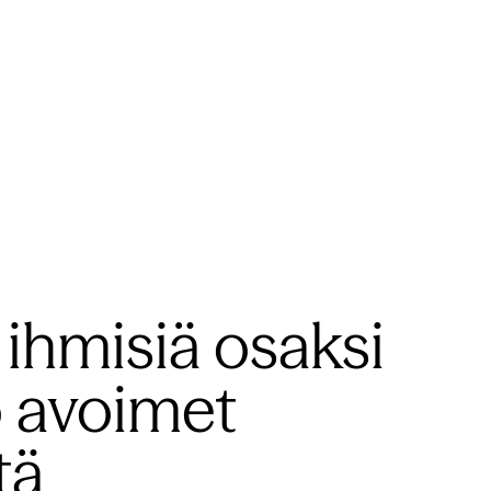
ihmisiä osaksi
o avoimet
tä