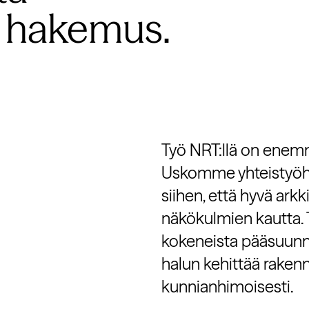
 hakemus.
Työ NRT:llä on enemm
Uskomme yhteistyöh
siihen, että hyvä ark
näkökulmien kautta. 
kokeneista pääsuunnit
halun kehittää rakenn
kunnianhimoisesti.